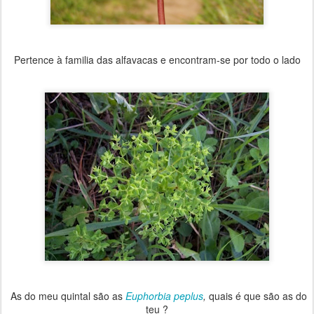
Pertence à familia das alfavacas e encontram-se por todo o lado
As do meu quintal são as
Euphorbia peplus
,
quais é que são as do
teu ?