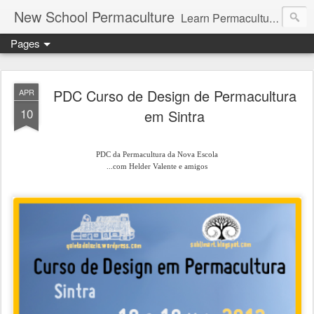
New School Permaculture
Learn Permaculture Design Courses in Europe with Helder Valente, one of the original students of Bill Mollison the creator of Permaculture Design.
Pages
PDC Curso de Design de Permacultura
APR
10
em Sintra
PDC da Permacultura da Nova Escola
...com Helder Valente e amigos