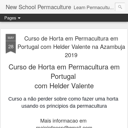
New School Permaculture
Learn Permaculture Design Courses in Europe with Helder Valente, one of the original students of Bill Mollison the creator of Permaculture Design.
Pages
Curso de Horta em Permacultura em
MAY
Portugal com Helder Valente na Azambuja
28
2019
Curso de Horta em Permacultura em
Portugal
com Helder Valente
Curso a não perder sobre como fazer uma horta 
usando os principios da permacultura
Mais informacao em
maininfonsp@gmail.com