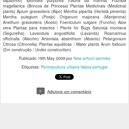
sapatinho) Ipomoea purpurea (Glória da manhã) Fuchsia
magellanica (Brincos de Princesa) Plantas Medicinais (Medicinal
plants) Apium graveolens (Aipo) Mentha piperita (Hortelã pimenta)
Mentha pulegium (Poejo) Origanum majorana (Manjerona)
Anethum graveolens (Aneto) Foeniculum vulgare (Funcho) Aloe
vera Plantas para insectos / Plants for Bugs Satureja montana
(Segurelha) Lavandula angustifolia (Lavanda) Rosmarinus
officinalis (Alecrim) Artemisia absinthium (Absinto) Pelargonium
Citrosa (Citronella) Plantas aquáticas / Water plants Arum Italicum
(Em construção / Under construction)
Publicado
19th May 2009
por
New school permies
Etiquetas:
Permacultura urbana lisboa portugal
0
Adicione um comentário