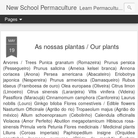
New School Permaculture
Learn Permaculture Design Courses in Europe with Helder Valente, one of the original students of Bill Mollison the creator of Permaculture Design.
Pages
MAY
As nossas plantas / Our plants
19
Arvores / Trees Punica granatum (Romazeira) Prunus persica
(Pessegueiro) Prunus salicina (Ameixa kelsei branca) Annona
coriacea (Anona) Persea americana (Abacateiro) Eriobotrya
japonica (Nespereira) Prunus armeniaca (Damasqueiro) Rubus
idaeus (Framboesa de ouro) Olea europaea (Oliveira) Citrus limon
(Limoeiro) Citrus sinensis (Laranjeira) Vitis vinifera (Videira)
Passiflora (Maracujá) Cinnamomum camphora (Canforeira) Laurus
nobilis (Louro) Ginkgo biloba Flores comestíveis / Edible flowers
Nasturtium Officinale (Agrião do rio) Tropaeolum majus (Agrião do
méxico) Allium schoenoprasum (Cebolinho) Calendula officinalis
Violacea (Amor Perfeito) Abutilon megapotamicum Hibiscus rosa-
sinensis Primula veris Petunia Flores medicinais / Medicinal plants
Liliuns (Coroas imperiais) Paphiopedilum insigne (Orquidea