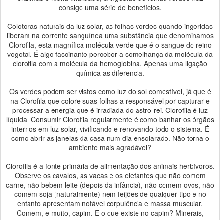
consigo uma série de benefícios.
Coletoras naturais da luz solar, as folhas verdes quando ingeridas
liberam na corrente sanguínea uma substância que denominamos
Clorofila, esta magnífica molécula verde que é o sangue do reino
vegetal. É algo fascinante perceber a semelhança da molécula da
clorofila com a molécula da hemoglobina. Apenas uma ligação
química as diferencia.
Os verdes podem ser vistos como luz do sol comestível, já que é
na Clorofila que colore suas folhas a responsável por capturar e
processar a energia que é irradiada do astro-rei. Clorofila é luz
líquida! Consumir Clorofila regularmente é como banhar os órgãos
internos em luz solar, vivificando e renovando todo o sistema. É
como abrir as janelas da casa num dia ensolarado. Não torna o
ambiente mais agradável?
Clorofila é a fonte primária de alimentação dos animais herbívoros.
Observe os cavalos, as vacas e os elefantes que não comem
carne, não bebem leite (depois da infância), não comem ovos, não
comem soja (naturalmente) nem feijões de qualquer tipo e no
entanto apresentam notável corpulência e massa muscular.
Comem, e muito, capim. E o que existe no capim? Minerais,