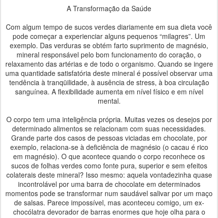
A Transformação da Saúde
Com algum tempo de sucos verdes diariamente em sua dieta você
pode começar a experienciar alguns pequenos “milagres”. Um
exemplo. Das verduras se obtém farto suprimento de magnésio,
mineral responsável pelo bom funcionamento do coração, o
relaxamento das artérias e de todo o organismo. Quando se ingere
uma quantidade satisfatória deste mineral é possível observar uma
tendência à tranqüilidade, à ausência de stress, à boa circulação
sanguínea. A flexibilidade aumenta em nível físico e em nível
mental.
O corpo tem uma inteligência própria. Muitas vezes os desejos por
determinado alimentos se relacionam com suas necessidades.
Grande parte dos casos de pessoas viciadas em chocolate, por
exemplo, relaciona-se à deficiência de magnésio (o cacau é rico
em magnésio). O que acontece quando o corpo reconhece os
sucos de folhas verdes como fonte pura, superior e sem efeitos
colaterais deste mineral? Isso mesmo: aquela vontadezinha quase
incontrolável por uma barra de chocolate em determinados
momentos pode se transformar num saudável salivar por um maço
de salsas. Parece impossível, mas aconteceu comigo, um ex-
chocólatra devorador de barras enormes que hoje olha para o