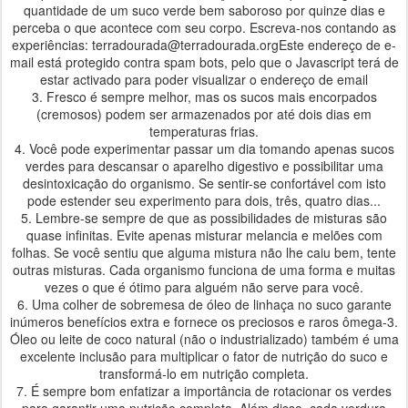
quantidade de um suco verde bem saboroso por quinze dias e
perceba o que acontece com seu corpo. Escreva-nos contando as
experiências: terradourada@terradourada.orgEste endereço de e-
mail está protegido contra spam bots, pelo que o Javascript terá de
estar activado para poder visualizar o endereço de email
3. Fresco é sempre melhor, mas os sucos mais encorpados
(cremosos) podem ser armazenados por até dois dias em
temperaturas frias.
4. Você pode experimentar passar um dia tomando apenas sucos
verdes para descansar o aparelho digestivo e possibilitar uma
desintoxicação do organismo. Se sentir-se confortável com isto
pode estender seu experimento para dois, três, quatro dias...
5. Lembre-se sempre de que as possibilidades de misturas são
quase infinitas. Evite apenas misturar melancia e melões com
folhas. Se você sentiu que alguma mistura não lhe caiu bem, tente
outras misturas. Cada organismo funciona de uma forma e muitas
vezes o que é ótimo para alguém não serve para você.
6. Uma colher de sobremesa de óleo de linhaça no suco garante
inúmeros benefícios extra e fornece os preciosos e raros ômega-3.
Óleo ou leite de coco natural (não o industrializado) também é uma
excelente inclusão para multiplicar o fator de nutrição do suco e
transformá-lo em nutrição completa.
7. É sempre bom enfatizar a importância de rotacionar os verdes
para garantir uma nutrição completa. Além disso, cada verdura