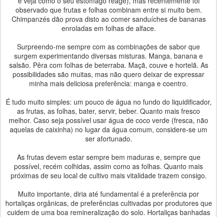
e veja como o seu estômago reage), mas recentemente foi
observado que frutas e folhas combinam entre si muito bem.
Chimpanzés dão prova disto ao comer sanduíches de bananas
enroladas em folhas de alface.
Surpreendo-me sempre com as combinações de sabor que
surgem experimentando diversas misturas. Manga, banana e
salsão. Pêra com folhas de beterraba. Maçã, couve e hortelã. As
possibilidades são muitas, mas não quero deixar de expressar
minha mais deliciosa preferência: manga e coentro.
É tudo muito simples: um pouco de água no fundo do liquidificador,
as frutas, as folhas, bater, servir, beber. Quanto mais fresco
melhor. Caso seja possível usar água de coco verde (fresca, não
aquelas de caixinha) no lugar da água comum, considere-se um
ser afortunado.
As frutas devem estar sempre bem maduras e, sempre que
possível, recém colhidas, assim como as folhas. Quanto mais
próximas de seu local de cultivo mais vitalidade trazem consigo.
Muito importante, diria até fundamental é a preferência por
hortaliças orgânicas, de preferências cultivadas por produtores que
cuidem de uma boa remineralização do solo. Hortaliças banhadas