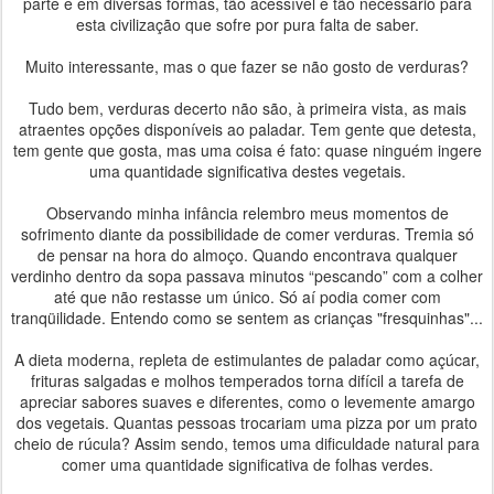
parte e em diversas formas, tão acessível e tão necessário para
esta civilização que sofre por pura falta de saber.
Muito interessante, mas o que fazer se não gosto de verduras?
Tudo bem, verduras decerto não são, à primeira vista, as mais
atraentes opções disponíveis ao paladar. Tem gente que detesta,
tem gente que gosta, mas uma coisa é fato: quase ninguém ingere
uma quantidade significativa destes vegetais.
Observando minha infância relembro meus momentos de
sofrimento diante da possibilidade de comer verduras. Tremia só
de pensar na hora do almoço. Quando encontrava qualquer
verdinho dentro da sopa passava minutos “pescando” com a colher
até que não restasse um único. Só aí podia comer com
tranqüilidade. Entendo como se sentem as crianças "fresquinhas"...
A dieta moderna, repleta de estimulantes de paladar como açúcar,
frituras salgadas e molhos temperados torna difícil a tarefa de
apreciar sabores suaves e diferentes, como o levemente amargo
dos vegetais. Quantas pessoas trocariam uma pizza por um prato
cheio de rúcula? Assim sendo, temos uma dificuldade natural para
comer uma quantidade significativa de folhas verdes.