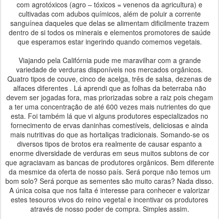
com agrotóxicos (agro – tóxicos = venenos da agricultura) e
cultivadas com adubos químicos, além de poluir a corrente
sanguínea daqueles que delas se alimentam dificilmente trazem
dentro de si todos os minerais e elementos promotores de saúde
que esperamos estar ingerindo quando comemos vegetais.
Viajando pela Califórnia pude me maravilhar com a grande
variedade de verduras disponíveis nos mercados orgânicos.
Quatro tipos de couve, cinco de acelga, três de salsa, dezenas de
alfaces diferentes . Lá aprendi que as folhas da beterraba não
devem ser jogadas fora, mas priorizadas sobre a raiz pois chegam
a ter uma concentração de até 600 vezes mais nutrientes do que
esta. Foi também lá que vi alguns produtores especializados no
fornecimento de ervas daninhas comestíveis, deliciosas e ainda
mais nutritivas do que as hortaliças tradicionais. Somando-se os
diversos tipos de brotos era realmente de causar espanto a
enorme diversidade de verduras em seus muitos subtons de cor
que agraciavam as bancas de produtores orgânicos. Bem diferente
da mesmice da oferta de nosso país. Será porque não temos um
bom solo? Será porque as sementes são muito caras? Nada disso.
A única coisa que nos falta é interesse para conhecer e valorizar
estes tesouros vivos do reino vegetal e incentivar os produtores
através de nosso poder de compra. Simples assim.