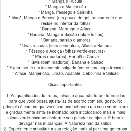
* Manga e Rúcula
* Manga e Manjericão
* Manga, Pêssego e Salsinha
* Maçã, Manga e Babosa (um pouco do gel transparente que
reside no interior da folha)
* Banana, Morango e Alface
* Banana, Manga e Salsão (talo e folhas)
* Banana, salsão e amoras
* Uvas rosadas (sem sementes), Alface e Banana
* Pêssego e Acelga (folhas verde-escuras)
* Pêras (maduras), Hortelã e Couve
* Kiwis (bem maduros), Banana e Salsão
* Experimente um levemente salgado (como uma sopa fresca):
* Alface, Manjericão, Limão, Abacate, Cebolinha e Salsão
Dicas importantes:
1. As quantidades de frutas, folhas e água não foram fornecidas
para que você possa ajusta-las de acordo com seu gosto. No
princípio é comum que você comece bebendo um suco verde claro
e gradualmente sinta-se inclinado para ir colocando mais e mais
folhas verde-escuras conforme seu paladar se ajusta. É bom ir
devagar nas mudanças. A Natureza não dá saltos.
2. Experimente substituir a sua refeição matinal por uma generosa