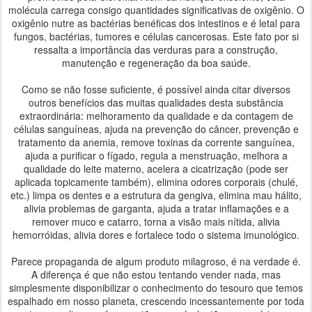
molécula carrega consigo quantidades significativas de oxigênio. O
oxigênio nutre as bactérias benéficas dos intestinos e é letal para
fungos, bactérias, tumores e células cancerosas. Este fato por si
ressalta a importância das verduras para a construção,
manutenção e regeneração da boa saúde.
Como se não fosse suficiente, é possível ainda citar diversos
outros benefícios das muitas qualidades desta substância
extraordinária: melhoramento da qualidade e da contagem de
células sanguíneas, ajuda na prevenção do câncer, prevenção e
tratamento da anemia, remove toxinas da corrente sanguínea,
ajuda a purificar o fígado, regula a menstruação, melhora a
qualidade do leite materno, acelera a cicatrização (pode ser
aplicada topicamente também), elimina odores corporais (chulé,
etc.) limpa os dentes e a estrutura da gengiva, elimina mau hálito,
alivia problemas de garganta, ajuda a tratar inflamações e a
remover muco e catarro, torna a visão mais nítida, alivia
hemorróidas, alivia dores e fortalece todo o sistema imunológico.
Parece propaganda de algum produto milagroso, é na verdade é.
A diferença é que não estou tentando vender nada, mas
simplesmente disponibilizar o conhecimento do tesouro que temos
espalhado em nosso planeta, crescendo incessantemente por toda