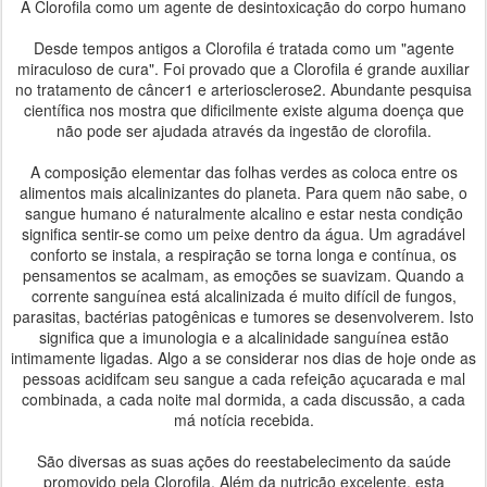
A Clorofila como um agente de desintoxicação do corpo humano
Desde tempos antigos a Clorofila é tratada como um "agente
miraculoso de cura". Foi provado que a Clorofila é grande auxiliar
no tratamento de câncer1 e arteriosclerose2. Abundante pesquisa
científica nos mostra que dificilmente existe alguma doença que
não pode ser ajudada através da ingestão de clorofila.
A composição elementar das folhas verdes as coloca entre os
alimentos mais alcalinizantes do planeta. Para quem não sabe, o
sangue humano é naturalmente alcalino e estar nesta condição
significa sentir-se como um peixe dentro da água. Um agradável
conforto se instala, a respiração se torna longa e contínua, os
pensamentos se acalmam, as emoções se suavizam. Quando a
corrente sanguínea está alcalinizada é muito difícil de fungos,
parasitas, bactérias patogênicas e tumores se desenvolverem. Isto
significa que a imunologia e a alcalinidade sanguínea estão
intimamente ligadas. Algo a se considerar nos dias de hoje onde as
pessoas acidifcam seu sangue a cada refeição açucarada e mal
combinada, a cada noite mal dormida, a cada discussão, a cada
má notícia recebida.
São diversas as suas ações do reestabelecimento da saúde
promovido pela Clorofila. Além da nutrição excelente, esta