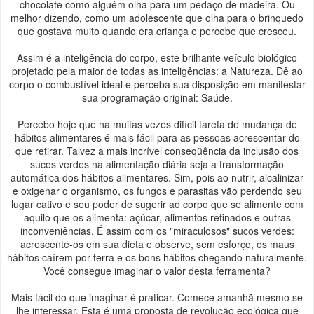
chocolate como alguém olha para um pedaço de madeira. Ou
melhor dizendo, como um adolescente que olha para o brinquedo
que gostava muito quando era criança e percebe que cresceu.
Assim é a inteligência do corpo, este brilhante veículo biológico
projetado pela maior de todas as inteligências: a Natureza. Dê ao
corpo o combustível ideal e perceba sua disposição em manifestar
sua programação original: Saúde.
Percebo hoje que na muitas vezes difícil tarefa de mudança de
hábitos alimentares é mais fácil para as pessoas acrescentar do
que retirar. Talvez a mais incrível conseqüência da inclusão dos
sucos verdes na alimentação diária seja a transformação
automática dos hábitos alimentares. Sim, pois ao nutrir, alcalinizar
e oxigenar o organismo, os fungos e parasitas vão perdendo seu
lugar cativo e seu poder de sugerir ao corpo que se alimente com
aquilo que os alimenta: açúcar, alimentos refinados e outras
inconveniências. É assim com os "miraculosos" sucos verdes:
acrescente-os em sua dieta e observe, sem esforço, os maus
hábitos caírem por terra e os bons hábitos chegando naturalmente.
Você consegue imaginar o valor desta ferramenta?
Mais fácil do que imaginar é praticar. Comece amanhã mesmo se
lhe interessar. Esta é uma proposta de revolução ecológica que