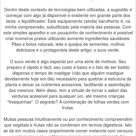
Dentro deste contexto de tecnologias bem utilizadas, a sugestão é
começar com algo já disponível e existente em grande parte dos
lares: o liquidificador. Este equipamento (ainda) barulhento é, na
minha compreensão, subutilizado pela maioria das pessoas. Com
este simples aparelho e um pouquinho de conhecimento é possível
criar inúmeros pratos utilizando somente ingredientes saudáveis.
Pães e bolos naturais, leite e queijos de sementes, molhos
deliciosos e o protagonista deste artigo: o suco verde.
O suco verde é algo especial por uma série de motivos. Seu
preparo é rápido e fácil, seu custo é baixo e o fato de ser batido
dispensa o tempo de mastigar (não que alguém mastigue
devidamente hoje em dia) necessário para quebrar a estrutura da
planta e deixar os nutrientes acessíveis, facilitando a assimilação
dos mesmos. Além disso, tem a virtude de tornar o sabor das
verduras acessível para qualquer um, até mesmo crianças
"fresquinhas". O segredo? A combinação de folhas verdes com
frutas.
Muitas pessoas intuitivamente ou por conhecimento compreendem
que vegetais e frutas não se combinam em termos digestivos. Isto
se dá em muitos casos (experimente comer melancia com cenoura