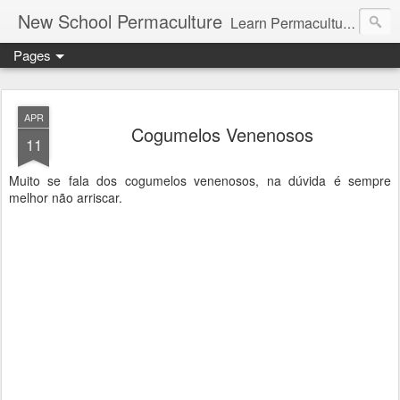
New School Permaculture
Learn Permaculture Design Courses in Europe with Helder Valente, one of the original students of Bill Mollison the creator of Permaculture Design.
Pages
APR
Cogumelos Venenosos
11
Muito se fala dos cogumelos venenosos, na dúvida é sempre
melhor não arriscar.