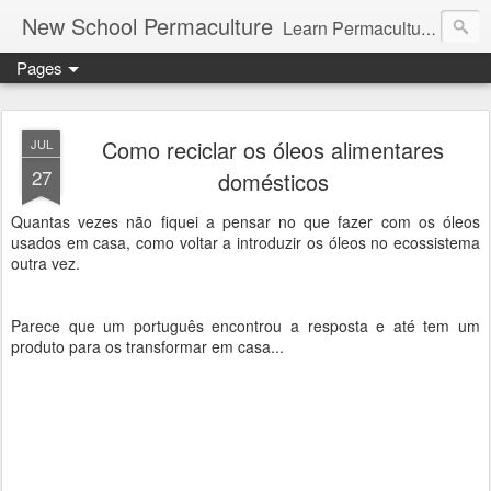
New School Permaculture
Learn Permaculture Design Courses in Europe with Helder Valente, one of the original students of Bill Mollison the creator of Permaculture Design.
Pages
Como reciclar os óleos alimentares
JUL
27
domésticos
Quantas vezes não fiquei a pensar no que fazer com os óleos
usados em casa, como voltar a introduzir os óleos no ecossistema
outra vez.
Parece que um português encontrou a resposta e até tem um
produto para os transformar em casa...