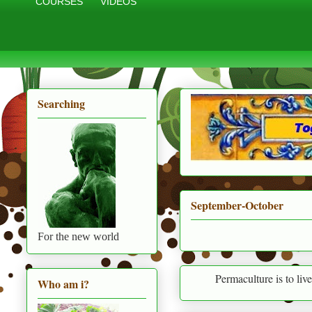
COURSES
VIDEOS
Searching
September-October
For the new world
Permaculture is to live in harmony
Who am i?