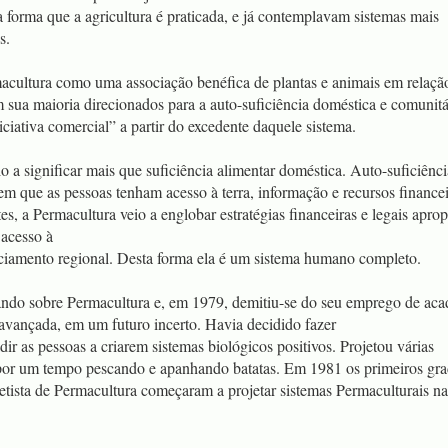
 forma que a agricultura é praticada, e já contemplavam sistemas mais
s.
macultura como uma associação benéfica de plantas e animais em relaçã
sua maioria direcionados para a auto-suficiência doméstica e comunitár
iativa comercial” a partir do excedente daquele sistema.
o a significar mais que suficiência alimentar doméstica. Auto-suficiênci
em que as pessoas tenham acesso à terra, informação e recursos financei
s, a Permacultura veio a englobar estratégias financeiras e legais aprop
 acesso à
anciamento regional. Desta forma ela é um sistema humano completo.
ando sobre Permacultura e, em 1979, demitiu-se do seu emprego de ac
 avançada, em um futuro incerto. Havia decidido fazer
ir as pessoas a criarem sistemas biológicos positivos. Projetou várias
 por um tempo pescando e apanhando batatas. Em 1981 os primeiros gr
etista de Permacultura começaram a projetar sistemas Permaculturais na