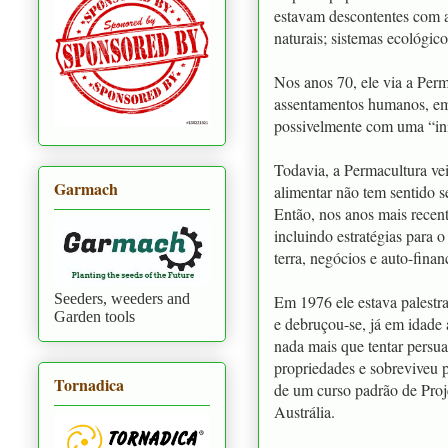
estavam descontentes com a
naturais; sistemas ecológico
Nos anos 70, ele via a Per
assentamentos humanos, em 
possivelmente com uma “inic
Todavia, a Permacultura vei
Garmach
alimentar não tem sentido s
Então, nos anos mais recente
incluindo estratégias para o
terra, negócios e auto-fin
Seeders, weeders and
Em 1976 ele estava palestr
Garden tools
e debruçou-se, já em idade
nada mais que tentar persuad
propriedades e sobreviveu
Tornadica
de um curso padrão de Proj
Austrália.