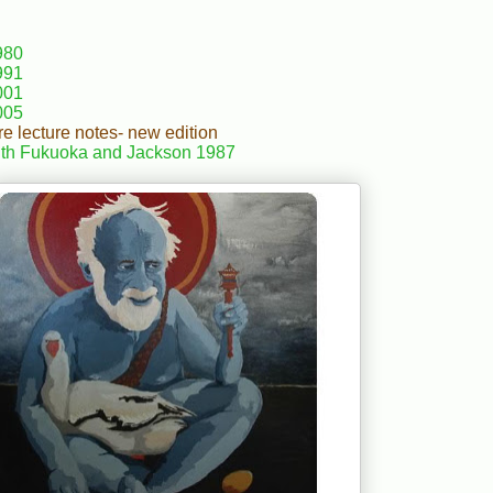
1980
1991
2001
2005
re lecture notes- new edition
 with Fukuoka and Jackson 1987