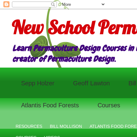
New School Perm
Learn Permaculture Design Courses in E
creator of Permaculture Design.
Sepp Holzer
Geoff Lawton
Bil
Atlantis Food Forests
Courses
RESOURCES
BILL MOLLISON
ATLANTIS FOOD FORE