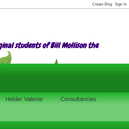
nal students of Bill Mollison the
Helder Valente
Consultancies