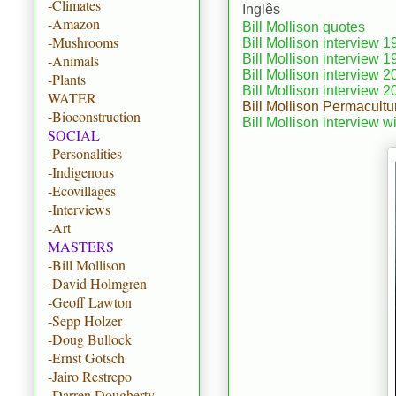
-Climates
Inglês
-Amazon
Bill Mollison quotes
-Mushrooms
Bill Mollison interview 
Bill Mollison interview 
-Animals
Bill Mollison interview 
-Plants
Bill Mollison interview 
WATER
Bill Mollison Permacultu
-Bioconstruction
Bill Mollison interview
SOCIAL
-Personalities
-Indigenous
-Ecovillages
-Interviews
-Art
MASTERS
-Bill Mollison
-David Holmgren
-Geoff Lawton
-Sepp Holzer
-Doug Bullock
-Ernst Gotsch
-Jairo Restrepo
-Darren Dougherty