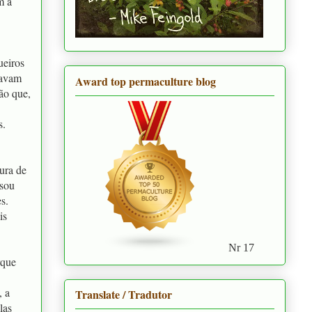
m a
ueiros
stavam
Award top permaculture blog
ão que,
s.
tura de
ssou
s.
is
Nr 17
rque
, a
Translate / Tradutor
las