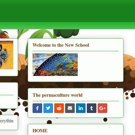
Welcome to the New School
The permaculture world
und us
HOME