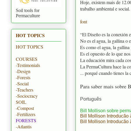
Hoje, existem mais de 12.0
trabalho ambiental e social.
Soil tools for
Permaculture
font
“El Diseño es la conexión en
HOT TOPICS
No es el agua, la gallina o e
HOT TOPICS
Es como el agua, la gallina
Es el opuesto de lo que nos
COURSES
La educación mira cada cosa
-Testimonials
La PermaCultura hace la co
-Design
... porqué cuando tienes la 
-Forests
-Social
Para saber mais sobre B
-Teachers
-Sociocracy
Português
SOIL
-Compost
Bill Mollison sobre per
-Fertilizers
Bill Mollison Introducão
FORESTS
Bill Mollison Introducão
-Atlantis