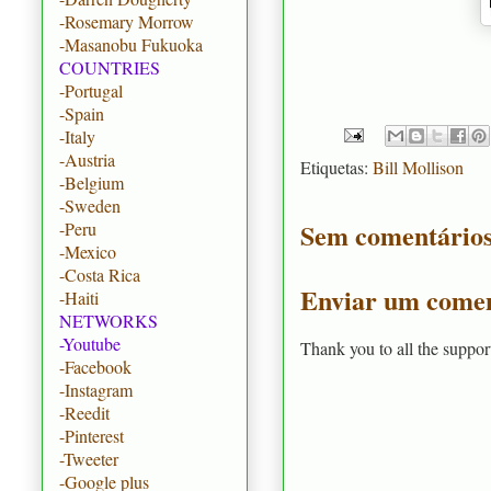
-Rosemary Morrow
-Masanobu Fukuoka
COUNTRIES
-Portugal
-Spain
-Italy
-Austria
Etiquetas:
Bill Mollison
-Belgium
-Sweden
Sem comentários
-Peru
-Mexico
-Costa Rica
Enviar um comen
-Haiti
NETWORKS
-Youtube
Thank you to all the suppor
-Facebook
-Instagram
-Reedit
-Pinterest
-Tweeter
-Google plus