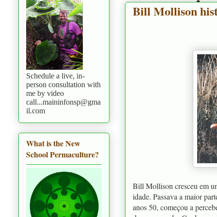
Bill Mollison hi
Schedule a live, in-
person consultation with
me by video
call...maininfonsp@gma
il.com
What is the New
School Permaculture?
Bill Mollison cresceu em u
idade. Passava a maior par
anos 50, começou a perceber