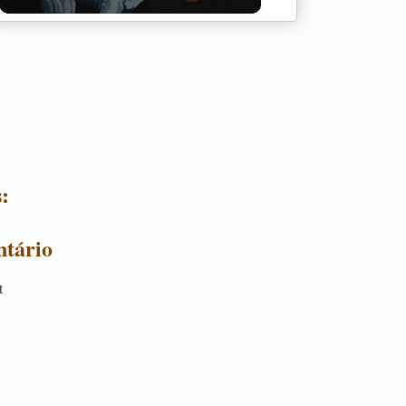
:
tário
t