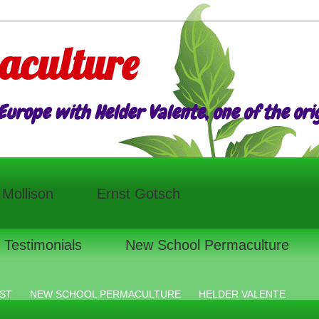
aculture
urope with Helder Valente, one of the origi
l Mollison
Ernst Gotsch
Testimonials
New School Permaculture
ST
NEW SCHOOL PERMACULTURE
HELDER VALENTE