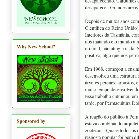
desaparecendo. Cardumes d
desaparecer. Grandes áreas
Depois de muitos anos como
Científica do Reino Unido)
Interiores da Tasmânia, come
nos matando e o mundo à no
Why New School?
no final, não atingia nada.
positivo, algo que nos perm
Em 1968, começou a ensina
desenvolveu uma estrutura d
árvores perenes, arbustos, 
muito tempo desenvolvendo 
Esse trabalho culminou em
tarde, por Permacultura Doi
A reação do público à Perm
Sponsored by
estava combinando arquitetu
zootecnia. Quase todos os 
resposta popular foi bem di