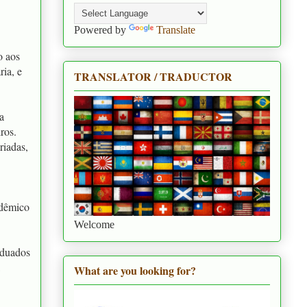
Powered by
Translate
o aos
ia, e
TRANSLATOR / TRADUCTOR
a
ros.
riadas,
adêmico
Welcome
aduados
What are you looking for?