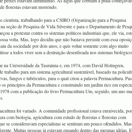
e peixes estavam diminuindo. As algas que cobriam a praia começava
 de florestas estavam morrendo.
 cientista, trabalhando para a CSIRO (Organização para a Pesquisa
 na seção de Pesquisa de Vida Silvestre e para o Departamento de Pesq
çou a protestar contra os sistemas políticos industriais que, ele via, e
ssa volta. Mas, logo decidiu que não bastava persistir com essa oposiç
 Saiu da sociedade por dois anos, e quis voltar somente com algo muito
itisse a todos viver sem a destruição desenfreada nos sistemas biológico
r na Universidade da Tasmânia e, em 1974, com David Holmgren,
e trabalho para um sistema agricultural sustentável, baseado na policul
ervas, fungos e tubérculos, para o qual criou a palavra Permacultura. Pa
os princípios da Permacultura e construindo um jardim rico em espécie
 1978 com a publicação do livro Permacultura Um, seguido, um ano ma
s.
acultura foi variado. A comunidade profissional estava enraivecida, po
ra com biologia, agricultura com estudo de florestas e florestas com
que se consideravam especialistas se sentiram um pouco ofendidos. Mas
ferente. Muitas pessoas já estavam ensando dentro das mesmas idéias. E