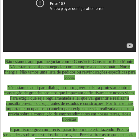
Não estamos aqui para negociar com o Consórcio Construtor Belo Monte.
Não estamos aqui para negociar com a empresa concessionária Norte
Energia. Não temos uma lista de pedidos ou reivindicações específicas para
vocês.
Nós estamos aqui para dialogar com o governo. Para protestar contra a
construção de grandes projetos que impactam definitivamente nossas vidas.
Para exigir que seja regulamentada a lei que vai garantir e realizar a
consulta prévia - ou seja, antes de estudos e construções! Por fim, e mais
importante, ocupamos o canteiro para exigir que seja realizada a consulta
prévia sobre a construção de empreendimentos em nossas terras, rios e
florestas.
E para isso o governo precisa parar tudo o que está fazendo. Precisa
suspender as obras e estudos das barragens. Precisa tirar as tropas e cancelar