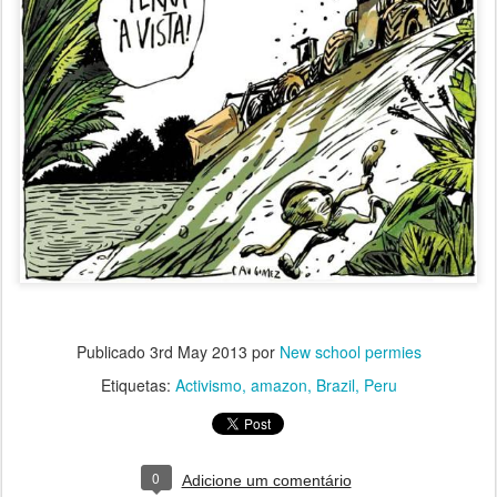
Publicado
3rd May 2013
por
New school permies
Etiquetas:
Activismo
amazon
Brazil
Peru
0
Adicione um comentário