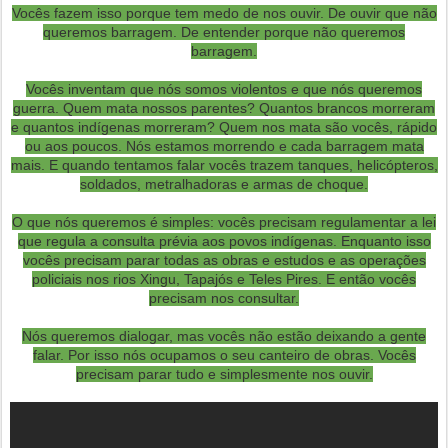
Vocês fazem isso porque tem medo de nos ouvir. De ouvir que não
queremos barragem. De entender porque não queremos
barragem.
Vocês inventam que nós somos violentos e que nós queremos
guerra. Quem mata nossos parentes? Quantos brancos morreram
e quantos indígenas morreram? Quem nos mata são vocês, rápido
ou aos poucos. Nós estamos morrendo e cada barragem mata
mais. E quando tentamos falar vocês trazem tanques, helicópteros,
soldados, metralhadoras e armas de choque.
O que nós queremos é simples: vocês precisam regulamentar a lei
que regula a consulta prévia aos povos indígenas. Enquanto isso
vocês precisam parar todas as obras e estudos e as operações
policiais nos rios Xingu, Tapajós e Teles Pires. E então vocês
precisam nos consultar.
Nós queremos dialogar, mas vocês não estão deixando a gente
falar. Por isso nós ocupamos o seu canteiro de obras. Vocês
precisam parar tudo e simplesmente nos ouvir.