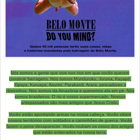
Nós somos a gente que vive nos rios em que vocês querem
construir barragens. Nós somos Munduruku, Juruna, Kayapó,
Xipaya, Kuruaya, Asurini, Parakanã, Arara, pescadores e
ribeirinhos. Nós somos da Amazônia e queremos ela em pé. Nós
somos brasileiros. O rio é nosso supermercado. Nossos
antepassados são mais antigos que Jesus Cristo.
Vocês estão apontando armas na nossa cabeça. Vocês sitiam
nossos territórios com soldados e caminhões de guerra. Vocês
fazem o peixe desaparecer. Vocês roubam os ossos dos antigos
que estão enterrados na nossa terra.