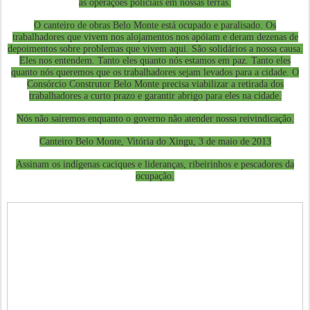
as operações policiais em nossas terras.
O canteiro de obras Belo Monte está ocupado e paralisado. Os
trabalhadores que vivem nos alojamentos nos apóiam e deram dezenas de
depoimentos sobre problemas que vivem aqui. São solidários a nossa causa.
Eles nos entendem. Tanto eles quanto nós estamos
em paz. Tanto
eles
quanto nós queremos que os trabalhadores sejam levados para a cidade. O
Consórcio Construtor Belo Monte precisa viabilizar a retirada dos
trabalhadores a curto prazo e garantir abrigo para eles na cidade.
Nós não sairemos enquanto o governo não atender nossa reivindicação.
Canteiro Belo Monte, Vitória do Xingu, 3 de maio de 2013
Assinam os indígenas caciques e lideranças, ribeirinhos e pescadores da
ocupação.