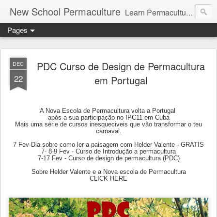
New School Permaculture
Learn Permaculture Design Courses in Europe with Helder Valente, one of the original students of Bill Mollison the creator of Permaculture Design.
Pages
PDC Curso de Design de Permacultura
DEC
22
em Portugal
A Nova Escola de Permacultura volta a Portugal
após a sua participação no IPC11 em Cuba
Mais uma série de cursos inesqueciveis que vão transformar o teu
carnaval.
7 Fev-Dia sobre como ler a paisagem com Helder Valente - GRATIS
7- 8-9 Fev - Curso de Introdução a permacultura
7-17 Fev - Curso de design de permacultura (PDC)
Sobre Helder Valente e a Nova escola de Permacultura
CLICK HERE