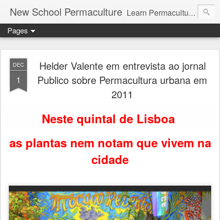
New School Permaculture
Learn Permaculture Design Courses in Europe with Helder Valente, one of the original students of Bill Mollison the creator of Permaculture Design.
Pages
Helder Valente em entrevista ao jornal
DEC
Publico sobre Permacultura urbana em
1
2011
Neste quintal de Lisboa
as plantas nem notam que vivem na
cidade