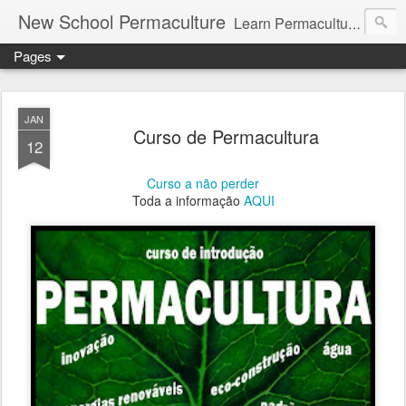
New School Permaculture
Learn Permaculture Design Courses in Europe with Helder Valente, one of the original students of Bill Mollison the creator of Permaculture Design.
Pages
JAN
Curso de Permacultura
12
Curso a não perder
Toda a informação
AQUI