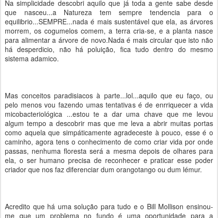
Na simplicidade descobri aquilo que já toda a gente sabe desde
que nasceu...a Natureza tem sempre tendencia para o
equilibrio...SEMPRE...nada é mais sustentável que ela, as árvores
morrem, os cogumelos comem, a terra cria-se, e a planta nasce
para alimentar a árvore de novo.Nada é mais circular que isto não
há desperdicio, não há poluição, fica tudo dentro do mesmo
sistema adamico.
Mas conceitos paradisiacos à parte...lol...aquilo que eu faço, ou
pelo menos vou fazendo umas tentativas é de enrriquecer a vida
micobacteriológica ...estou te a dar uma chave que me levou
algum tempo a descobrir mas que me leva a abrir muitas portas
como aquela que simpáticamente agradeceste à pouco, esse é o
caminho, agora tens o conhecimento de como criar vida por onde
passas, nenhuma floresta será a mesma depois de olhares para
ela, o ser humano precisa de reconhecer e praticar esse poder
criador que nos faz diferenciar dum orangotango ou dum lémur.
Acredito que há uma solução para tudo e o Bill Mollison ensinou-
me que um problema no fundo é uma oportunidade para a