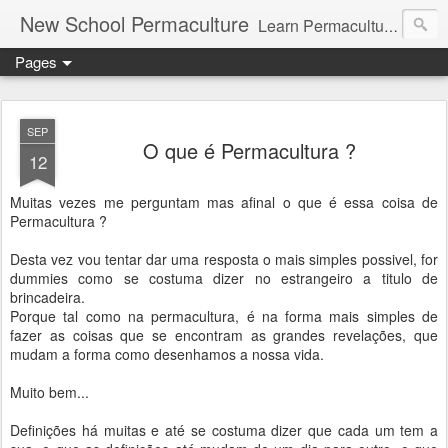
New School Permaculture
Learn Permaculture Design Courses in Europe with Helder Valente, one of the original students of Bill Mollison the creator of Permaculture Design.
Pages
SEP
O que é Permacultura ?
12
Muitas vezes me perguntam mas afinal o que é essa coisa de
Permacultura ?
Desta vez vou tentar dar uma resposta o mais simples possivel, for
dummies como se costuma dizer no estrangeiro a titulo de
brincadeira.
Porque tal como na permacultura, é na forma mais simples de
fazer as coisas que se encontram as grandes revelações, que
mudam a forma como desenhamos a nossa vida.
Muito bem...
Definições há muitas e até se costuma dizer que cada um tem a