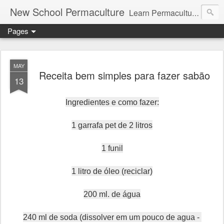
New School Permaculture
Learn Permaculture Design Courses in Europe with Helder Valente, one of the original students of Bill Mollison the creator of Permaculture Design.
Pages
MAY
Receita bem simples para fazer sabão
13
Ingredientes e como fazer:
1 garrafa pet de 2 litros
1 funil
1 litro de óleo (reciclar)
200 ml. de água
240 ml de soda (dissolver em um pouco de agua -