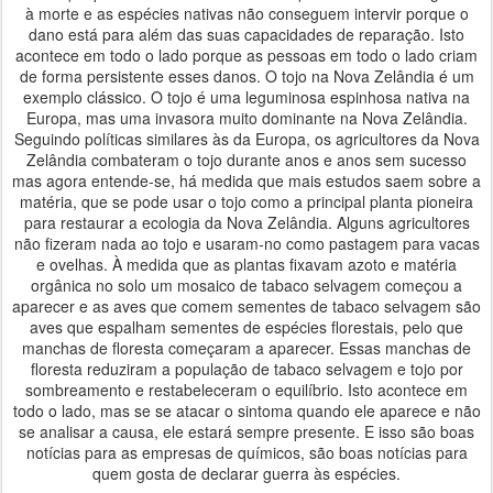
à morte e as espécies nativas não conseguem intervir porque o
dano está para além das suas capacidades de reparação. Isto
acontece em todo o lado porque as pessoas em todo o lado criam
de forma persistente esses danos. O tojo na Nova Zelândia é um
exemplo clássico. O tojo é uma leguminosa espinhosa nativa na
Europa, mas uma invasora muito dominante na Nova Zelândia.
Seguindo políticas similares às da Europa, os agricultores da Nova
Zelândia combateram o tojo durante anos e anos sem sucesso
mas agora entende-se, há medida que mais estudos saem sobre a
matéria, que se pode usar o tojo como a principal planta pioneira
para restaurar a ecologia da Nova Zelândia. Alguns agricultores
não fizeram nada ao tojo e usaram-no como pastagem para vacas
e ovelhas. À medida que as plantas fixavam azoto e matéria
orgânica no solo um mosaico de tabaco selvagem começou a
aparecer e as aves que comem sementes de tabaco selvagem são
aves que espalham sementes de espécies florestais, pelo que
manchas de floresta começaram a aparecer. Essas manchas de
floresta reduziram a população de tabaco selvagem e tojo por
sombreamento e restabeleceram o equilíbrio. Isto acontece em
todo o lado, mas se se atacar o sintoma quando ele aparece e não
se analisar a causa, ele estará sempre presente. E isso são boas
notícias para as empresas de químicos, são boas notícias para
quem gosta de declarar guerra às espécies.