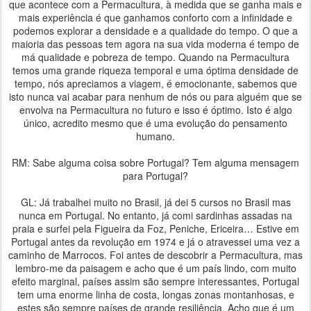
que acontece com a Permacultura, à medida que se ganha mais e
mais experiência é que ganhamos conforto com a infinidade e
podemos explorar a densidade e a qualidade do tempo. O que a
maioria das pessoas tem agora na sua vida moderna é tempo de
má qualidade e pobreza de tempo. Quando na Permacultura
temos uma grande riqueza temporal e uma óptima densidade de
tempo, nós apreciamos a viagem, é emocionante, sabemos que
isto nunca vai acabar para nenhum de nós ou para alguém que se
envolva na Permacultura no futuro e isso é óptimo. Isto é algo
único, acredito mesmo que é uma evolução do pensamento
humano.
RM: Sabe alguma coisa sobre Portugal? Tem alguma mensagem
para Portugal?
GL: Já trabalhei muito no Brasil, já dei 5 cursos no Brasil mas
nunca em Portugal. No entanto, já comi sardinhas assadas na
praia e surfei pela Figueira da Foz, Peniche, Ericeira… Estive em
Portugal antes da revolução em 1974 e já o atravessei uma vez a
caminho de Marrocos. Foi antes de descobrir a Permacultura, mas
lembro-me da paisagem e acho que é um país lindo, com muito
efeito marginal, países assim são sempre interessantes, Portugal
tem uma enorme linha de costa, longas zonas montanhosas, e
estes são sempre países de grande resiliência. Acho que é um