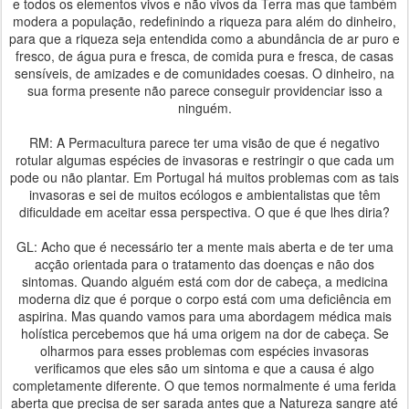
e todos os elementos vivos e não vivos da Terra mas que também
modera a população, redefinindo a riqueza para além do dinheiro,
para que a riqueza seja entendida como a abundância de ar puro e
fresco, de água pura e fresca, de comida pura e fresca, de casas
sensíveis, de amizades e de comunidades coesas. O dinheiro, na
sua forma presente não parece conseguir providenciar isso a
ninguém.
RM: A Permacultura parece ter uma visão de que é negativo
rotular algumas espécies de invasoras e restringir o que cada um
pode ou não plantar. Em Portugal há muitos problemas com as tais
invasoras e sei de muitos ecólogos e ambientalistas que têm
dificuldade em aceitar essa perspectiva. O que é que lhes diria?
GL: Acho que é necessário ter a mente mais aberta e de ter uma
acção orientada para o tratamento das doenças e não dos
sintomas. Quando alguém está com dor de cabeça, a medicina
moderna diz que é porque o corpo está com uma deficiência em
aspirina. Mas quando vamos para uma abordagem médica mais
holística percebemos que há uma origem na dor de cabeça. Se
olharmos para esses problemas com espécies invasoras
verificamos que eles são um sintoma e que a causa é algo
completamente diferente. O que temos normalmente é uma ferida
aberta que precisa de ser sarada antes que a Natureza sangre até