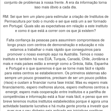
conjunto de problemas à nossa frente. A era da informação torna
isso mais óbvio a cada dia.
RM: Sei que tem um plano para estimular a criação de Institutos de
Permacultura por todo o mundo e sei que está um a ser formado
em Portugal. Quais são as expectativas em relação a este instituto
e como é que está a correr com os que já existem?
Falta confiança às pessoas para assumirem compromissos de
longo prazo com centros de demonstração e educação e nós
estamos a trabalhar o mais rápido que conseguimos para
promover o nosso exemplo aqui na Austrália. Temos o nosso
instituto e também há nos EUA, Turquia, Canadá, Chile, Jordânia e
mais e mais países estão a emergir como a Grécia, Itália, Espanha
e Portugal e o que queremos é que se torne mais fácil e rápido
para estes centros se estabelecerem. Os primeiros sistemas são
sempre um pouco grosseiros, precisam de ser um pouco polidos
(risos) e custam a financiar numa fase inicial. Mas eu espero mais
financiamento, espero melhores alunos, espero melhores centros a
emergir, espero mais cooperação entre institutos e a partilha de
competências e informação está a ficar mais fácil, e penso que em
breve teremos muitos institutos estabelecidos porque é agora uma
actividade bastante lucrativa e há muita gente pronta a investir que
quer que o seu dinheiro seja aplicado em iniciativas positivas.