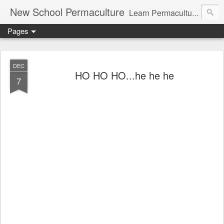
New School Permaculture
Learn Permaculture Design Courses in Europe with Helder Valente, one of the original students of Bill Mollison the creator of Permaculture Design.
Pages
DEC
HO HO HO...he he he
7