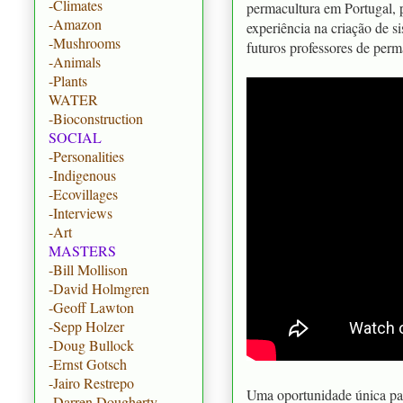
-Climates
permacultura em Portugal,
-Amazon
experiência na criação de si
-Mushrooms
futuros professores de perm
-Animals
-Plants
WATER
-Bioconstruction
SOCIAL
-Personalities
-Indigenous
-Ecovillages
-Interviews
-Art
MASTERS
-Bill Mollison
-David Holmgren
-Geoff Lawton
-Sepp Holzer
-Doug Bullock
-Ernst Gotsch
-Jairo Restrepo
Uma oportunidade única pa
-Darren Dougherty