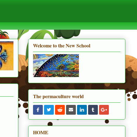
Welcome to the New School
The permaculture world
HOME