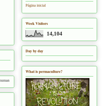
Página inicial
Week Visitors
14,104
Day by day
What is permaculture?
nd the needs of everything around us