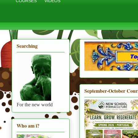
COURSES
VIDEOS
Searching
September-October Cour
For the new world
Who am i?