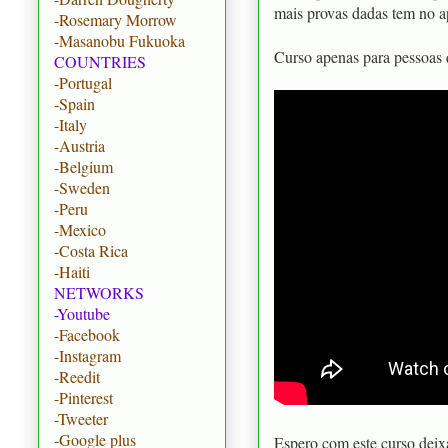
mais provas dadas tem no 
-Rosemary Morrow
-Masanobu Fukuoka
Curso apenas para pessoas
COUNTRIES
-Portugal
-Spain
-Italy
-Austria
-Belgium
-Sweden
-Peru
-Mexico
-Costa Rica
-Haiti
NETWORKS
-Youtube
-Facebook
-Instagram
-Reedit
-Pinterest
-Tweeter
-Google plus
Espero com este curso deix