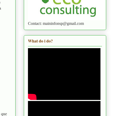
e
a
Contact: maininfonsp@gmail.com
What do i do?
 que