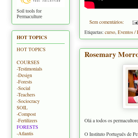
Soil tools for
Permaculture
Sem comentários:
Etiquetas:
curso
,
Eventos / 
HOT TOPICS
HOT TOPICS
Rosemary Morro
COURSES
-Testimonials
-Design
-Forests
-Social
-Teachers
-Sociocracy
SOIL
-Compost
Olá a todos os permacultore
-Fertilizers
FORESTS
-Atlantis
O Instituto Português de Pe