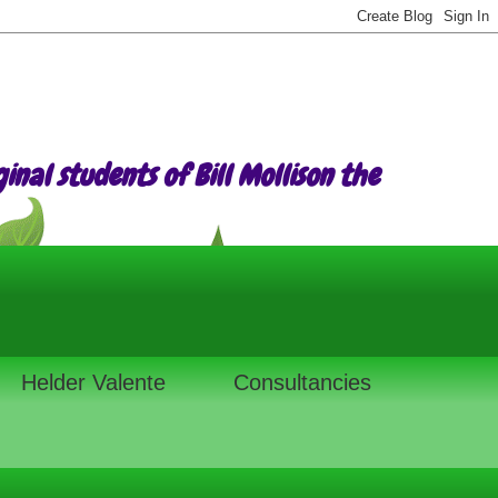
nal students of Bill Mollison the
Helder Valente
Consultancies