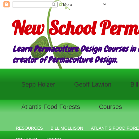
New School Perm
Learn Permaculture Design Courses in E
creator of Permaculture Design.
Sepp Holzer
Geoff Lawton
Bil
Atlantis Food Forests
Courses
RESOURCES
BILL MOLLISON
ATLANTIS FOOD FORE