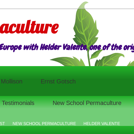
aculture
urope with Helder Valente, one of the origi
l Mollison
Ernst Gotsch
Testimonials
New School Permaculture
ST
NEW SCHOOL PERMACULTURE
HELDER VALENTE