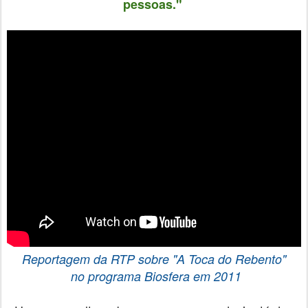
pessoas."
Reportagem
da RTP sobre "A Toca do Rebento"
no programa Biosfera
em 2011