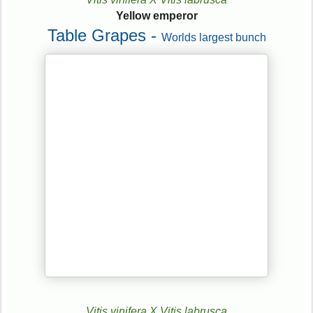
Yellow emperor
Table Grapes -
Worlds largest bunch
Vitis vinifera X Vitis labrusca