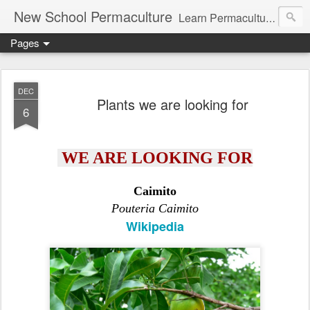
New School Permaculture
Learn Permaculture Design Courses in Europe with Helder Valente, one of the original students of Bill Mollison the creator of Permaculture Design.
Pages
DEC
Plants we are looking for
6
WE ARE LOOKING FOR
Caimito
Pouteria Caimito
Wikipedia